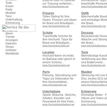
Kutsche oder im Oldtimer
Romantische Tipps
Torte
zur Trauung vorfahren...
traumhafte Reiseziel
Essen
www.Hochzeitswagen.net
www.Hochzeitsurlaub.net
Party
Musiker
Frisuren
Outfit
Tanz
Tolles Styling für Ihre
Märchenhafte Braut
Unterhaltung
Haare. Frisuren und Ideen
und einmalige Mode
Erinnerung
für Braut und Bräutigam...
die Braut...
www.Hochzeitsfrisuren.net
www.Hochzeitsoutfit.net
Schuhe
Dessous
Ideen
Traumhafte Schuhe für
Bezaubernde Dess
Trends
Ihre Hochzeit. Tipps für
Wäsche und Strümpf
Anzeigen
Braut und Bräutigam...
die Braut...
Galerien
www.Hochzeitsschuhe.net
www.Hochzeitsdessous.n
Shops
Anbieter
Location
Torte
Marktplatz
Hochzeit feiern im Hotel,
Mehrstöckige Kunst
im Ballsaal oder gleich in
Verführung aus Mar
einem Schloss...
und Buttercreme...
www.Hochzeitslocation.net
www.Hochzeitstorte.net
Party
Musiker
Planung, Sitzordnung und
Stimmung mit Live 
Tipps zur Dekoration für
Disc Jockey (DJ) od
Ihre Hochzeitsfeier...
einem Alleinunterhal
www.Hochzeitsparty.net
www.Hochzeitsmusiker.n
Unterhaltung
Erinnerung
Spiele, Bräuche, Streiche,
Einmalige Bilder - F
Artisten, Künstler und
Album und Video al
Feuerwerk für Ihre Feier...
Erinnerung...
www.Hochzeitsunterhaltung.net
www.Hochzeitserinnerung