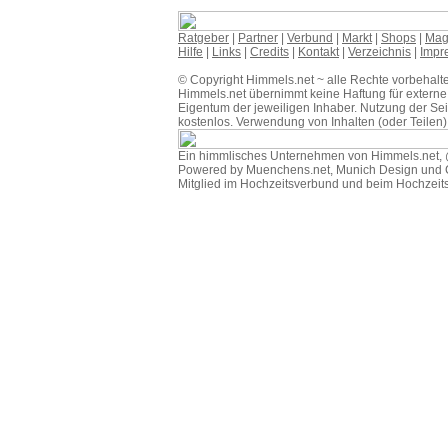
Ratgeber
|
Partner
|
Verbund
|
Markt
|
Shops
|
Mag
Hilfe
|
Links
|
Credits
|
Kontakt
|
Verzeichnis
|
Impr
© Copyright Himmels.net ~ alle Rechte vorbehalt
Himmels.net übernimmt keine Haftung für extern
Eigentum der jeweiligen Inhaber. Nutzung der Sei
kostenlos. Verwendung von Inhalten (oder Teilen)
Ein himmlisches Unternehmen von Himmels.net
Powered by Muenchens.net, Munich Design und 
Mitglied im
Hochzeitsverbund
und beim
Hochzeit