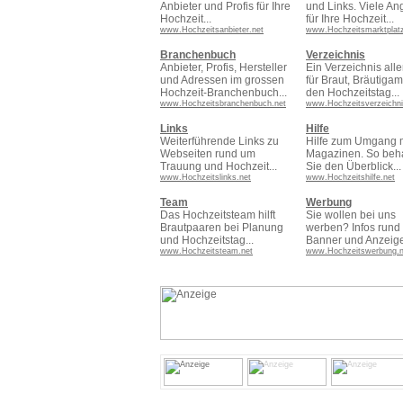
Anbieter und Profis für Ihre
und Links. Viele An
Hochzeit...
für Ihre Hochzeit...
www.Hochzeitsanbieter.net
www.Hochzeitsmarktplatz
Branchenbuch
Verzeichnis
Anbieter, Profis, Hersteller
Ein Verzeichnis alle
und Adressen im grossen
für Braut, Bräutiga
Hochzeit-Branchenbuch...
den Hochzeitstag...
www.Hochzeitsbranchenbuch.net
www.Hochzeitsverzeichni
Links
Hilfe
Weiterführende Links zu
Hilfe zum Umgang m
Webseiten rund um
Magazinen. So beh
Trauung und Hochzeit...
Sie den Überblick...
www.Hochzeitslinks.net
www.Hochzeitshilfe.net
Team
Werbung
Das Hochzeitsteam hilft
Sie wollen bei uns
Brautpaaren bei Planung
werben? Infos rund
und Hochzeitstag...
Banner und Anzeige
www.Hochzeitsteam.net
www.Hochzeitswerbung.n