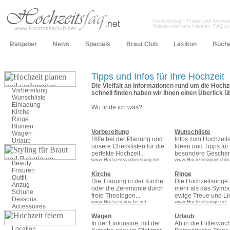
Hochzeitsfaq ~ Fragen und Antworte
Wissen rund ums Heiraten. FAQ zu 
Ratgeber
News
Specials
Braut Club
Lexikon
Büch
Tipps und Infos für Ihre Hochzeit
Die Vielfalt an Informationen rund um die Hochze
Vorbereitung
schnell finden haben wir Ihnen einen Überlick üb
Wunschliste
Einladung
Wo finde ich was?
Kirche
Ringe
Blumen
Vorbereitung
Wunschliste
Wagen
Hilfe bei der Planung und
Infos zum Hochzeits
Urlaub
unsere Checklisten für die
Ideen und Tipps für
perfekte Hochzeit...
besondere Geschen
www.Hochzeitsvorbereitung.net
www.Hochzeitswunschlist
Beauty
Frisuren
Kirche
Ringe
Outfit
Die Trauung in der Kirche
Die Hochzeitsringe 
Anzug
oder die Zeremonie durch
mehr als das Symbo
Schuhe
freie Theologen...
ewige Treue und Lie
Dessous
www.Hochzeitskirche.net
www.Hochzeitsringe.net
Accessoires
Wagen
Urlaub
In der Limousine, mit der
Ab in die Flitterwoc
Location