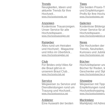
Trends
Tipps
Neuigkeiten, Ideen und
Die besten Praxis-T
aktuelle Trends für Ihre
und Empfehlungen 
Hochzeit...
Profis für Ihre Hochze
www.Hochzeitstrends.net
www.Hochzeitstipps.net
Anzeigen
Galerien
Kostenlose Trauanzeigen.
Kostenlose Bilderga
Unser Service für alle
Unser Service für al
Hochzeitspaare...
Hochzeitspaare...
www.Hochzeitsanzeigen.net
www.Hochzeitsgalerien.n
Ratgeber
News
Alles rund um Heiraten
Die Hochzeiten der 
und Hochzeit - Magazine
Trends, Neuheiten,
und Infos im Überblick...
Kurioses und Jubilä
www.Hochzeitsratgeber.net
www.Hochzeitsnews.net
Club
Bücher
For Brides only! Alles für
Hochzeitsplaner un
die Braut gibt es in
Bücher für Reden, I
unserem Braut Club...
Geschenke und Styli
www.Hochzeitsclub.net
www.Hochzeitsbuecher.n
Service
Shopping
Wegweiser zu Service und
Wegweiser mit Tipp
Dienstleistungen rund um
Empfehlungen run
Trauung und Hochzeit...
Hochzeitsshopping.
www.Hochzeitsservice.net
www.Hochzeitsshopping.
Anbieter
Marktplatz
Eine Auswahl der besten
Marktplatz mit Adre